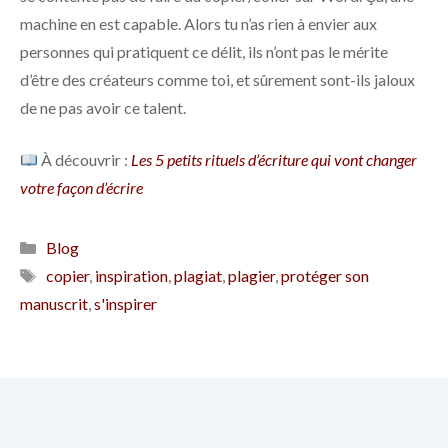
machine en est capable. Alors tu n’as rien à envier aux
personnes qui pratiquent ce délit, ils n’ont pas le mérite
d’être des créateurs comme toi, et sûrement sont-ils jaloux
de ne pas avoir ce talent.
À découvrir :
Les 5 petits rituels d’écriture qui vont changer
votre façon d’écrire
Catégories
Blog
Étiquettes
copier
,
inspiration
,
plagiat
,
plagier
,
protéger son
manuscrit
,
s'inspirer