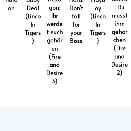
: Du
gon:
Don’t
on
Deal
oy
musst
Ihr
fall
(Linco
(Linco
ihm
werde
for
ln
ln
gehor
t euch
your
Tigers
Tigers
chen
gehör
Boss
)
)
(Fire
en
and
(Fire
Desire
and
2)
Desire
3)