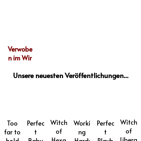
Verwobe
n im Wir
Unsere neuesten Veröffentlichungen...
Witch
Witch
Worki
Too
Perfec
Perfec
of
of
ng
far to
t
t
Libera
Hexa
Hard:
hold
Baby
Playb