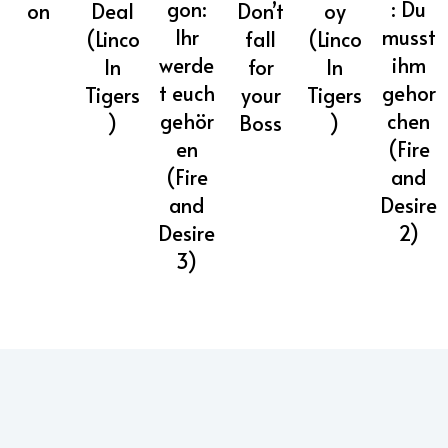
: Du
gon:
Don’t
on
Deal
oy
musst
Ihr
fall
(Linco
(Linco
ihm
werde
for
ln
ln
gehor
t euch
your
Tigers
Tigers
chen
gehör
Boss
)
)
(Fire
en
and
(Fire
Desire
and
2)
Desire
3)