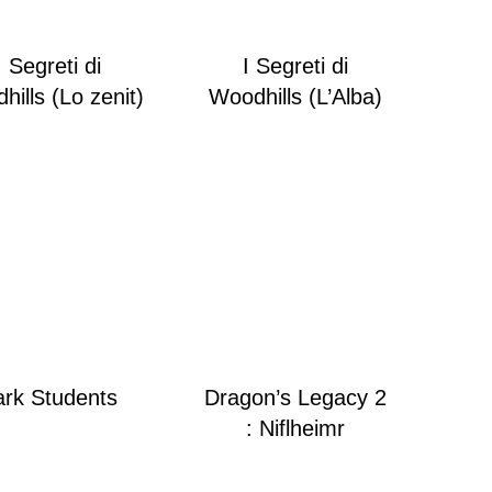
I Segreti di
I Segreti di
ills (Lo zenit)
Woodhills (L’Alba)
rk Students
Dragon’s Legacy 2
: Niflheimr