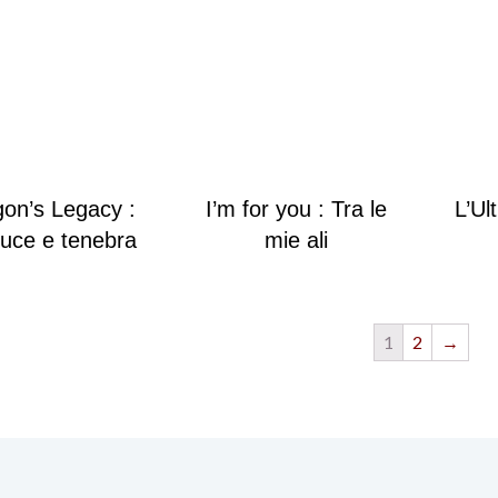
on’s Legacy :
I’m for you : Tra le
L’Ul
luce e tenebra
mie ali
1
2
→