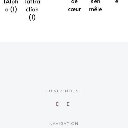
de
s’en
e
l’attra
l’Alph
cœur
mêle
ction
a (1)
(1)
SUIVEZ-NOUS !
NAVIGATION