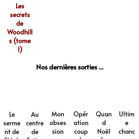
Les
secrets
de
Woodhill
s (tome
1)
Nos dernières sorties ...
Mon
Opér
Quan
Ultim
Au
Le
obses
ation
d
e
centre
serme
sion
coup
Noël
chanc
de
nt de