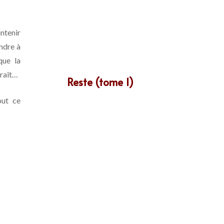
tenir
endre à
que la
paraît…
Reste (tome 1)
out ce