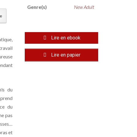
Genre(s)
New Adult
re
Lire en ebook
tique,
ravail
Lire en papier
ureuse
endant
ils du
a prend
nce du
ne pas
asses…
bras et