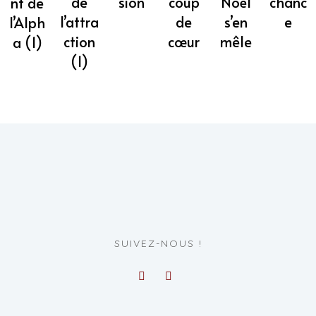
sion
coup
Noël
chanc
de
nt de
de
s’en
e
l’attra
l’Alph
cœur
mêle
ction
a (1)
(1)
SUIVEZ-NOUS !