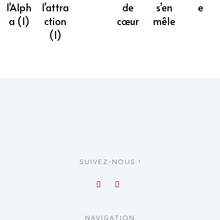
de
s’en
e
l’attra
l’Alph
cœur
mêle
ction
a (1)
(1)
SUIVEZ-NOUS !
NAVIGATION