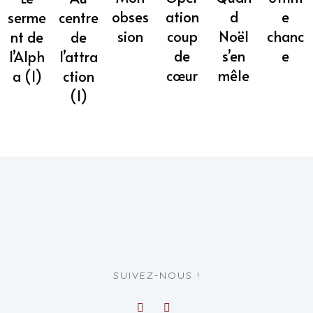
obses
ation
d
e
centre
serme
sion
coup
Noël
chanc
de
nt de
de
s’en
e
l’attra
l’Alph
cœur
mêle
ction
a (1)
(1)
SUIVEZ-NOUS !