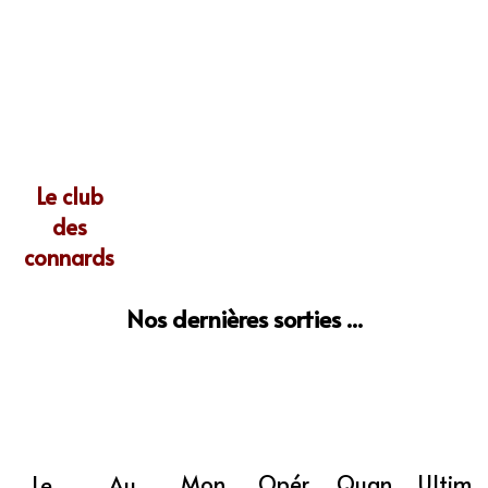
Le club
des
connards
Nos dernières sorties ...
Mon
Opér
Quan
Ultim
Au
Le