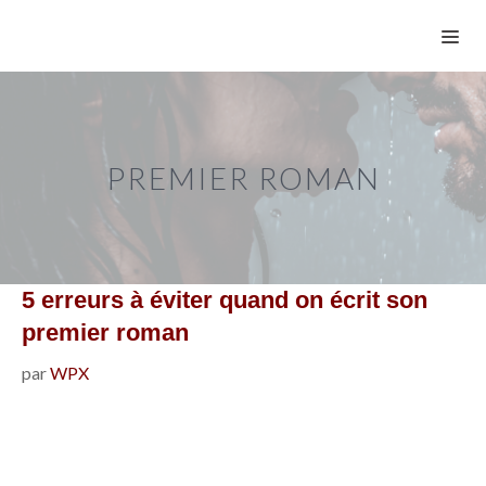
Aller
ME
au
contenu
PREMIER ROMAN
5 erreurs à éviter quand on écrit son
premier roman
par
WPX