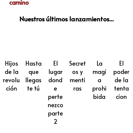
camino
Nuestros últimos lanzamientos...
Hijos
Hasta
El
Secret
La
El
de la
que
lugar
os y
magi
poder
revolu
llegas
dond
menti
a
de la
ción
te tú
e
ras
prohi
tenta
perte
bida
cion
nezco
parte
2