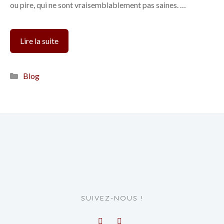
ou pire, qui ne sont vraisemblablement pas saines. …
Comment
Lire la suite
éviter
les
Catégories
Blog
comportements
toxiques
quand
on
écrit
une
romance
?
SUIVEZ-NOUS !