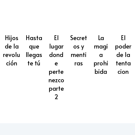
Hijos
Hasta
El
Secret
La
El
de la
que
lugar
os y
magi
poder
revolu
llegas
dond
menti
a
de la
ción
te tú
e
ras
prohi
tenta
perte
bida
cion
nezco
parte
2