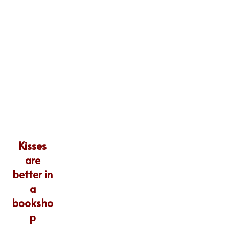
Kisses
are
better in
a
booksho
p