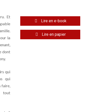
ru. Et
Lire en e-book
capable
amille.
Lire en papier
our la
enant,
e dont
ony.
irs qui
ns qui
 faire,
 tout