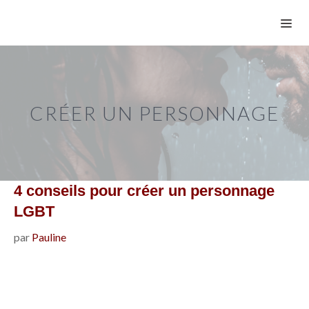
Aller
ME
au
contenu
CRÉER UN PERSONNAGE
4 conseils pour créer un personnage
LGBT
par
Pauline