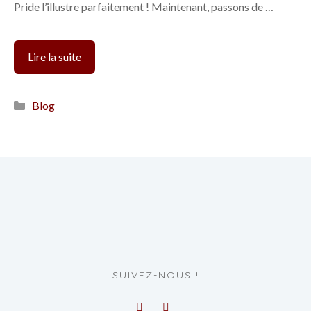
Pride l’illustre parfaitement ! Maintenant, passons de …
4
Lire la suite
conseils
pour
Catégories
Blog
créer
un
personnage
LGBT
SUIVEZ-NOUS !