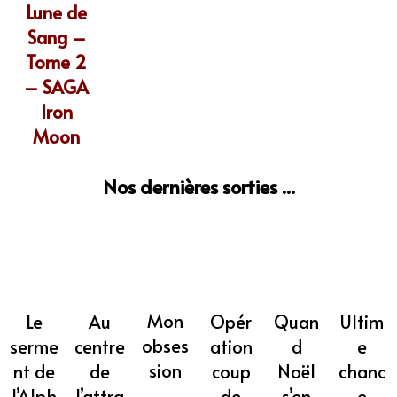
Lune de
Sang –
Tome 2
– SAGA
Iron
Moon
Nos dernières sorties ...
Mon
Opér
Quan
Ultim
Au
Le
obses
ation
d
e
centre
serme
sion
coup
Noël
chanc
de
nt de
de
s’en
e
l’attra
l’Alph