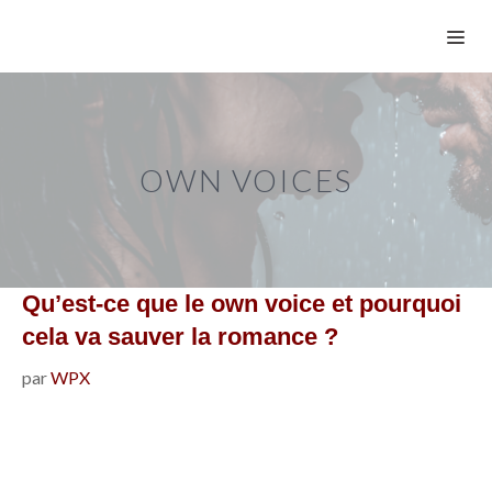
Aller
ME
au
contenu
OWN VOICES
Qu’est-ce que le own voice et pourquoi
cela va sauver la romance ?
par
WPX