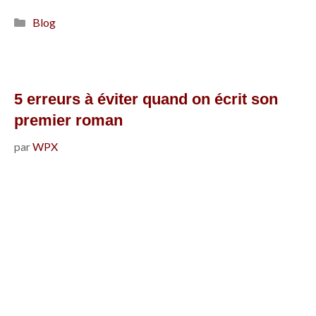
l’inspiration
Catégories
Blog
face
au
syndrome
de
5 erreurs à éviter quand on écrit son
la
premier roman
page
par
WPX
blanche
?