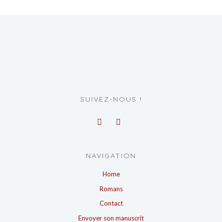
dialogues
crédibles
et
naturels
SUIVEZ-NOUS !
NAVIGATION
Home
Romans
Contact
Envoyer son manuscrit