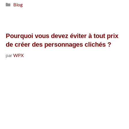
à
Catégories
Blog
éviter
quand
on
écrit
Pourquoi vous devez éviter à tout prix
son
de créer des personnages clichés ?
premier
par
WPX
roman