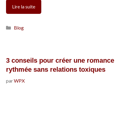
Comment
Lire la suite
éviter
les
Catégories
Blog
comportements
toxiques
quand
on
3 conseils pour créer une romance
écrit
rythmée sans relations toxiques
une
par
WPX
romance
?