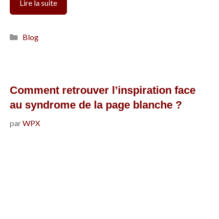
3
Lire la suite
conseils
pour
Catégories
Blog
créer
une
romance
rythmée
Comment retrouver l’inspiration face
sans
au syndrome de la page blanche ?
relations
par
WPX
toxiques