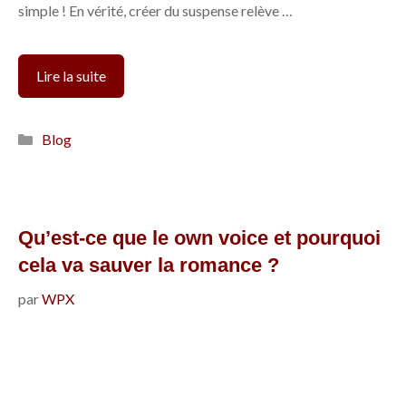
simple ! En vérité, créer du suspense relève …
4
Lire la suite
techniques
pour
Catégories
Blog
créer
du
suspense
dans
Qu’est-ce que le own voice et pourquoi
votre
cela va sauver la romance ?
roman
par
WPX
tout
en
restant
crédible