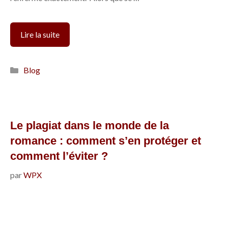
Qu’est-
Lire la suite
ce
que
Catégories
Blog
le
own
voice
et
Le plagiat dans le monde de la
pourquoi
romance : comment s’en protéger et
cela
comment l’éviter ?
va
par
WPX
sauver
la
romance
?