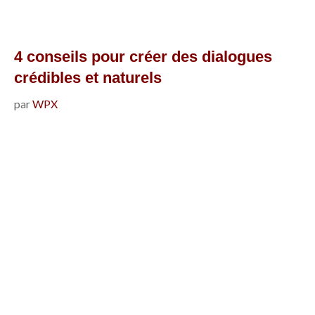
à
tout
prix
4 conseils pour créer des dialogues
de
crédibles et naturels
créer
par
WPX
des
personnages
clichés
?