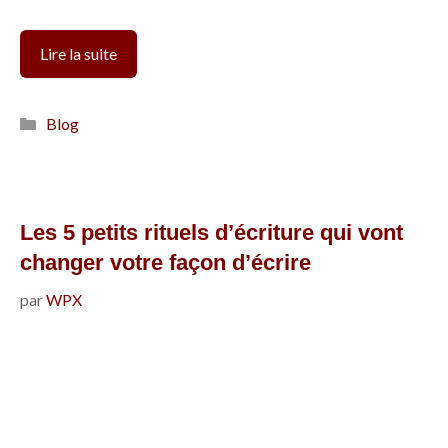
Le
Lire la suite
plagiat
dans
Catégories
Blog
le
monde
de
la
Les 5 petits rituels d’écriture qui vont
romance
changer votre façon d’écrire
:
par
WPX
comment
s’en
protéger
et
comment
l’éviter