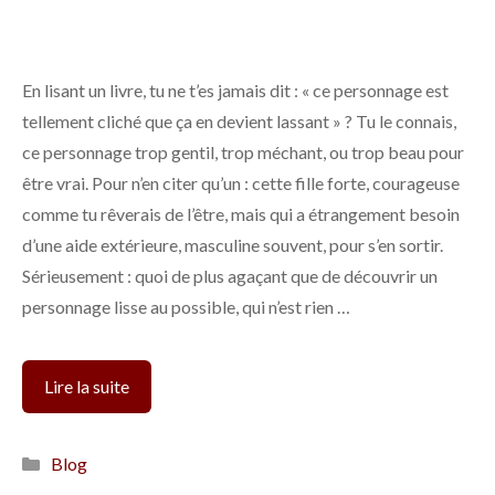
En lisant un livre, tu ne t’es jamais dit : « ce personnage est
tellement cliché que ça en devient lassant » ? Tu le connais,
ce personnage trop gentil, trop méchant, ou trop beau pour
être vrai. Pour n’en citer qu’un : cette fille forte, courageuse
comme tu rêverais de l’être, mais qui a étrangement besoin
d’une aide extérieure, masculine souvent, pour s’en sortir.
Sérieusement : quoi de plus agaçant que de découvrir un
personnage lisse au possible, qui n’est rien …
Pourquoi
Lire la suite
vous
devez
Catégories
Blog
éviter