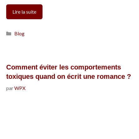
Les
Lire la suite
5
petits
Catégories
Blog
rituels
d’écriture
qui
vont
Comment éviter les comportements
changer
toxiques quand on écrit une romance ?
votre
par
WPX
façon
d’écrire